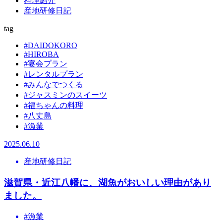
料理紹介
産地研修日記
tag
#DAIDOKORO
#HIROBA
#宴会プラン
#レンタルプラン
#みんなでつくる
#ジャスミンのスイーツ
#福ちゃんの料理
#八丈島
#漁業
2025.06.10
産地研修日記
滋賀県・近江八幡に、湖魚がおいしい理由があり
ました。
#漁業