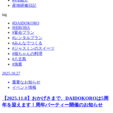
料理紹介
産地研修日記
tag
#DAIDOKORO
#HIROBA
#宴会プラン
#レンタルプラン
#みんなでつくる
#ジャスミンのスイーツ
#福ちゃんの料理
#八丈島
#漁業
2025.10.27
重要なお知らせ
イベント情報
【2025.11.8】おかげさまで、DAIDOKOROは5周
年を迎えます！周年パーティー開催のお知らせ